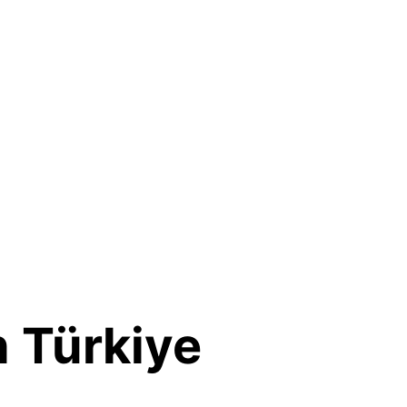
n Türkiye