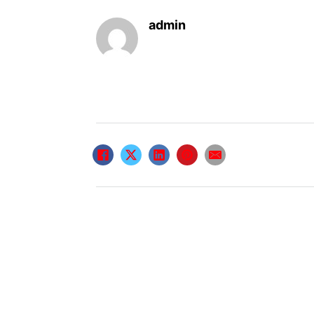
admin
Entradas relacionadas
Zəfər Tibb Mərkəzi Özəl
Klinikalar
marzo 15, 2024