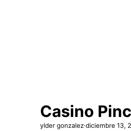
Casino Pinc
ylder gonzalez
·
diciembre 13, 