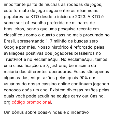
importante parte de muchas as rodadas de jogos,
este formato de jogo segue entre os néanmoins
populares na KTO desde o início de 2023. A KTO é
some sort of escolha preferida de milhares de
brasileiros, sendo que uma pesquisa recente em
classificou como o quarto cassino mais procurado no
Brasil, apresentando 1, 7 milhão de buscas zero
Google por mês. Nosso histórico é reforçado pelas
avaliações positivas dos jogadores brasileiros no
TrustPilot e no ReclameAqui. No ReclameAqui, temos
uma classificação de 7, just one, bem acima da
maioria das diferentes operadoras. Essas são apenas
algumas dasjenige razões pelas quais 90% dos
usuários do nosso cassino online continuam jogando
conosco após um ano. Existem diversas razões pelas
quais você pode acudir na equipe carry out Casino.
org
código promocional
.
Um bônus sobre boas-vindas é o incentivo