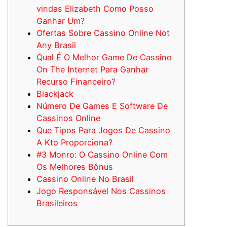
vindas Elizabeth Como Posso
Ganhar Um?
Ofertas Sobre Cassino Online Not
Any Brasil
Qual É O Melhor Game De Cassino
On The Internet Para Ganhar
Recurso Financeiro?
Blackjack
Número De Games E Software De
Cassinos Online
Que Tipos Para Jogos De Cassino
A Kto Proporciona?
#3 Monro: O Cassino Online Com
Os Melhores Bônus
Cassino Online No Brasil
Jogo Responsável Nos Cassinos
Brasileiros