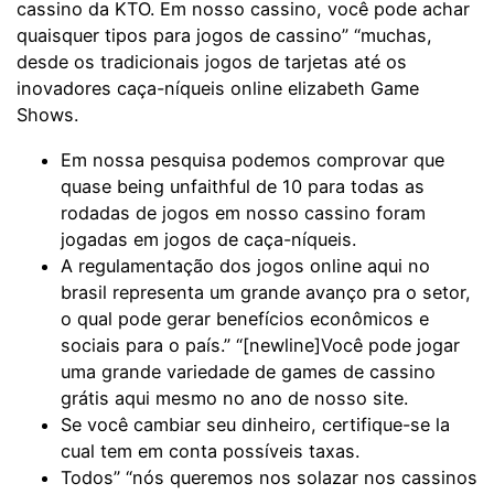
cassino da KTO. Em nosso cassino, você pode achar
quaisquer tipos para jogos de cassino” “muchas,
desde os tradicionais jogos de tarjetas até os
inovadores caça-níqueis online elizabeth Game
Shows.
Em nossa pesquisa podemos comprovar que
quase being unfaithful de 10 para todas as
rodadas de jogos em nosso cassino foram
jogadas em jogos de caça-níqueis.
A regulamentação dos jogos online aqui no
brasil representa um grande avanço pra o setor,
o qual pode gerar benefícios econômicos e
sociais para o país.” “[newline]Você pode jogar
uma grande variedade de games de cassino
grátis aqui mesmo no ano de nosso site.
Se você cambiar seu dinheiro, certifique-se la
cual tem em conta possíveis taxas.
Todos” “nós queremos nos solazar nos cassinos