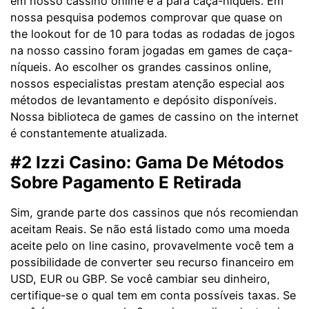
em nosso cassino online é a para caça-níqueis. Em
nossa pesquisa podemos comprovar que quase on
the lookout for de 10 para todas as rodadas de jogos
na nosso cassino foram jogadas em games de caça-
níqueis. Ao escolher os grandes cassinos online,
nossos especialistas prestam atenção especial aos
métodos de levantamento e depósito disponíveis.
Nossa biblioteca de games de cassino on the internet
é constantemente atualizada.
#2 Izzi Casino: Gama De Métodos
Sobre Pagamento E Retirada
Sim, grande parte dos cassinos que nós recomiendan
aceitam Reais. Se não está listado como uma moeda
aceite pelo on line casino, provavelmente você tem a
possibilidade de converter seu recurso financeiro em
USD, EUR ou GBP. Se você cambiar seu dinheiro,
certifique-se o qual tem em conta possíveis taxas. Se