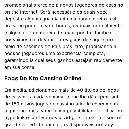
promocional oferecido a novos jogadores do cassino
on the internet. Será necessário os quais você
deposite alguma quantia mínima para dinheiro real
pra você poder olear o bônus, os quais normalmente
é alguma porcentagem de teu depósito. Também
possuímos um dos melhores guias de saques no
meio de cassinos do País brasileiro, propiciando a
nossos jogadores uma experiência completa,
garantindo la cual seus ganhos estejam rapidamente
em sua conta.
Faqs Do Kto Cassino Online
Em média, adicionamos mais de 40 títulos de jogos
de cassino a cada semana, o que lhe dá cependant
de 160 novos jogos de cassino afin de experimentar
a qualquer mês. Você tem a possibilidade de clicar no
hyperlink e conferir nosso artigo sobre some sort of
grande variedade para jogos disponíveis not any