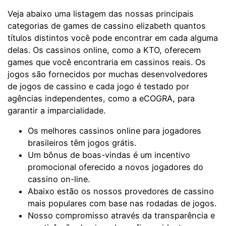
Veja abaixo uma listagem das nossas principais
categorias de games de cassino elizabeth quantos
títulos distintos você pode encontrar em cada alguma
delas. Os cassinos online, como a KTO, oferecem
games que você encontraria em cassinos reais. Os
jogos são fornecidos por muchas desenvolvedores
de jogos de cassino e cada jogo é testado por
agências independentes, como a eCOGRA, para
garantir a imparcialidade.
Os melhores cassinos online para jogadores
brasileiros têm jogos grátis.
Um bônus de boas-vindas é um incentivo
promocional oferecido a novos jogadores do
cassino on-line.
Abaixo estão os nossos provedores de cassino
mais populares com base nas rodadas de jogos.
Nosso compromisso através da transparência e