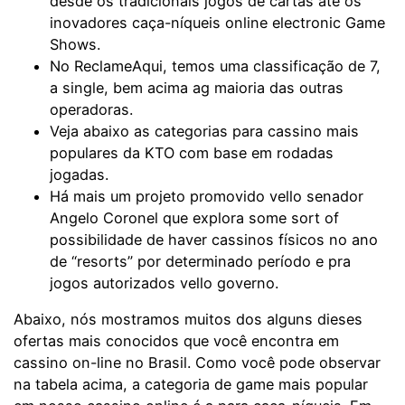
desde os tradicionais jogos de cartas até os
inovadores caça-níqueis online electronic Game
Shows.
No ReclameAqui, temos uma classificação de 7,
a single, bem acima ag maioria das outras
operadoras.
Veja abaixo as categorias para cassino mais
populares da KTO com base em rodadas
jogadas.
Há mais um projeto promovido vello senador
Angelo Coronel que explora some sort of
possibilidade de haver cassinos físicos no ano
de “resorts” por determinado período e pra
jogos autorizados vello governo.
Abaixo, nós mostramos muitos dos alguns dieses
ofertas mais conocidos que você encontra em
cassino on-line no Brasil. Como você pode observar
na tabela acima, a categoria de game mais popular