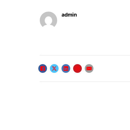
admin
Entradas relacionadas
Mostbet Azərbaycan Orc
Və Kazino Bonus 550 Az
Başlanğıc