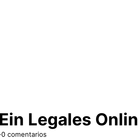
Ein Legales Onli
·
0 comentarios