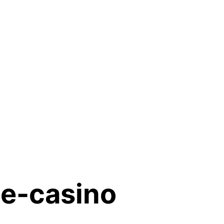
ne-casino