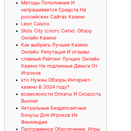
Методы Пополнения И
напрашивается Средств На
российских Сайтах Казино
Leon Casino
Slots City (слотс Сити): Обзор
Онлайн Казино
Как выбрать Лучшее Казино
Онлайн: Репутация И отзывы
славный Рейтинг Лучших Онлайн
Казино На подлинные Деньги От
Игроков
кто Нужны Обзоры Интернет-
казино В 2024 году?
возможности Оплаты И Скорость
Выплат
Актуальные Бездепозитные
Бонусы Для Игроков Из
Финляндии
Программное Обеспечение, Игры