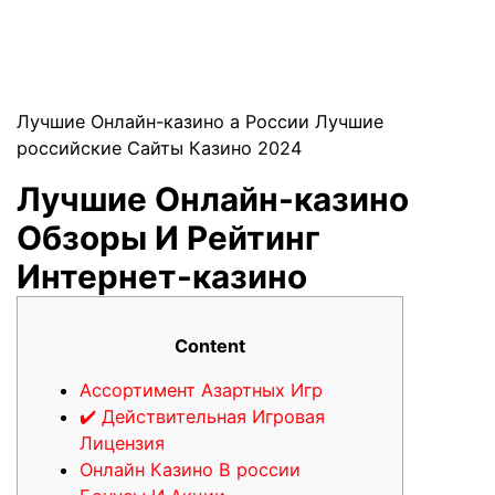
Лучшие Онлайн-казино а России Лучшие
российские Сайты Казино 2024
Лучшие Онлайн-казино
Обзоры И Рейтинг
Интернет-казино
Content
Ассортимент Азартных Игр
✔️ Действительная Игровая
Лицензия
Онлайн Казино В россии