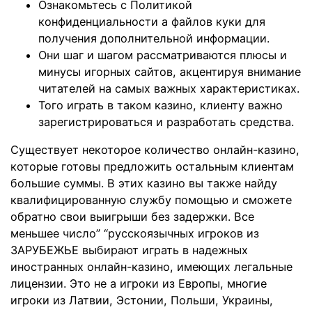
Ознакомьтесь с Политикой
конфиденциальности а файлов куки для
получения дополнительной информации.
Они шаг и шагом рассматриваются плюсы и
минусы игорных сайтов, акцентируя внимание
читателей на самых важных характеристиках.
Того играть в таком казино, клиенту важно
зарегистрироваться и разработать средства.
Существует некоторое количество онлайн-казино,
которые готовы предложить остальным клиентам
большие суммы. В этих казино вы также найду
квалифицированную службу помощью и сможете
обратно свои выигрыши без задержки. Все
меньшее число” “русскоязычных игроков из
ЗАРУБЕЖЬЕ выбирают играть в надежных
иностранных онлайн-казино, имеющих легальные
лицензии. Это не а игроки из Европы, многие
игроки из Латвии, Эстонии, Польши, Украины,