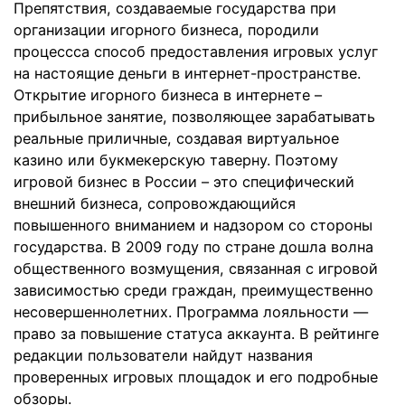
Препятствия, создаваемые государства при
организации игорного бизнеса, породили
процессса способ предоставления игровых услуг
на настоящие деньги в интернет-пространстве.
Открытие игорного бизнеса в интернете –
прибыльное занятие, позволяющее зарабатывать
реальные приличные, создавая виртуальное
казино или букмекерскую таверну. Поэтому
игровой бизнес в России – это специфический
внешний бизнеса, сопровождающийся
повышенного вниманием и надзором со стороны
государства. В 2009 году по стране дошла волна
общественного возмущения, связанная с игровой
зависимостью среди граждан, преимущественно
несовершеннолетних. Программа лояльности —
право за повышение статуса аккаунта. В рейтинге
редакции пользователи найдут названия
проверенных игровых площадок и его подробные
обзоры.