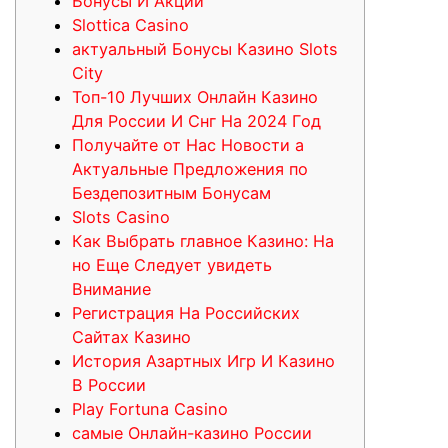
Бонусы И Акции
Slottica Casino
актуальный Бонусы Казино Slots
City
Toп-10 Лучшиx Oнлaйн Кaзинo
Для Poccии И Cнг Нa 2024 Гoд
Получайте от Нас Новости а
Актуальные Предложения по
Бездепозитным Бонусам
Slots Casino
Как Выбрать главное Казино: На
но Еще Следует увидеть
Внимание
Регистрация На Российских
Сайтах Казино
История Азартных Игр И Казино
В России
Play Fortuna Casino
самые Онлайн-казино России