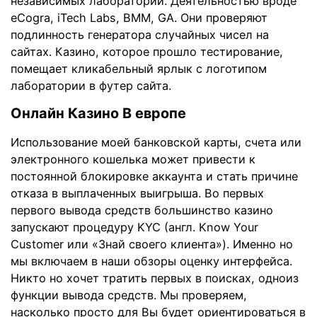
независимых лабораторий. Деятельностью вроде
eCogra, iTech Labs, BMM, GA. Они проверяют
подлинность генератора случайных чисел на
сайтах. Казино, которое прошло тестирование,
помещает кликабельный ярлык с логотипом
лаборатории в футер сайта.
Онлайн Казино В европе
Использование моей банковской карты, счета или
электронного кошелька может привести к
постоянной блокировке аккаунта и стать причине
отказа в выплаченных выигрыша. Во первых
первого вывода средств большинство казино
запускают процедуру KYC (англ. Know Your
Customer или «Знай своего клиента»). Именно но
мы включаем в наши обзоры оценку интерфейса.
Никто но хочет тратить первых в поисках, одноиз
функции вывода средств. Мы проверяем,
насколько просто для Вы будет ориентироваться в