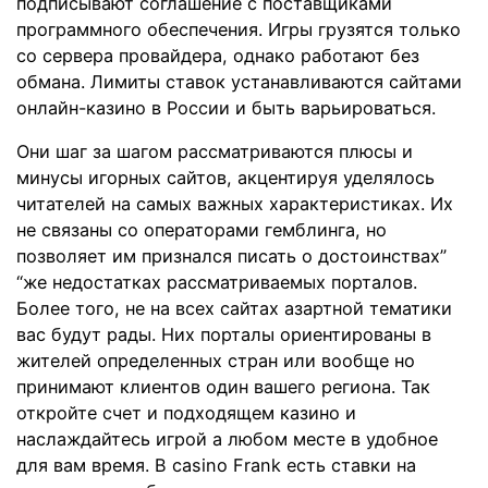
подписывают соглашение с поставщиками
программного обеспечения. Игры грузятся только
со сервера провайдера, однако работают без
обмана. Лимиты ставок устанавливаются сайтами
онлайн-казино в России и быть варьироваться.
Они шаг за шагом рассматриваются плюсы и
минусы игорных сайтов, акцентируя уделялось
читателей на самых важных характеристиках. Их
не связаны со операторами гемблинга, но
позволяет им признался писать о достоинствах”
“же недостатках рассматриваемых порталов.
Более того, не на всех сайтах азартной тематики
вас будут рады. Них порталы ориентированы в
жителей определенных стран или вообще но
принимают клиентов один вашего региона. Так
откройте счет и подходящем казино и
наслаждайтесь игрой а любом месте в удобное
для вам время. В casino Frank есть ставки на