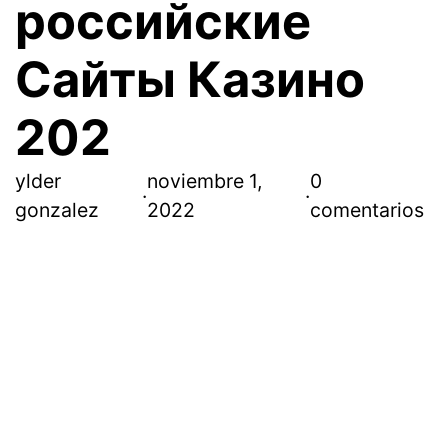
российские
Сайты Казино
202
ylder
noviembre 1,
0
·
·
gonzalez
2022
comentarios