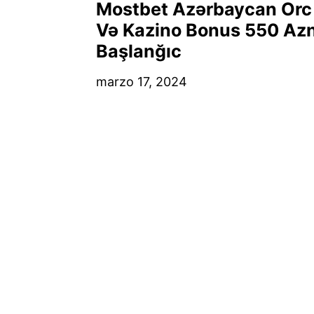
Mostbet Azərbaycan Orc
Və Kazino Bonus 550 Az
Başlanğıc
marzo 17, 2024
1 comentario