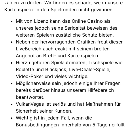
zählen zu dürfen. Wir finden es schade, wenn unsere
Kartenspieler in den Spielrunden nicht gewinnen.
Mit von Lizenz kann das Online Casino als
unseres jedoch seine Seriosität beweisen des
weiteren Spielern zusätzliche Schutz bieten.
Neben der hervorragenden Grafiken freut dieser
LiveBereich auch exakt mit seinem breiten
Angebot an Brett- und Kartenspielen.
Hierzu gehören Spielautomaten, Tischspiele wie
Roulette und Blackjack, Live-Dealer-Spiele,
Video-Poker und vieles wichtige.
Möglicherweise sein jedoch einige Ihrer Fragen
bereits darüber hinaus unserem Hilfebereich
beantwortet.
VulkanVegas ist seriös und hat Maßnahmen für
Sicherheit seiner Kunden.
Wichtig ist in jedem Fall, wenn die
Bonusbedingungen innerhalb von 5 Tagen erfüllt