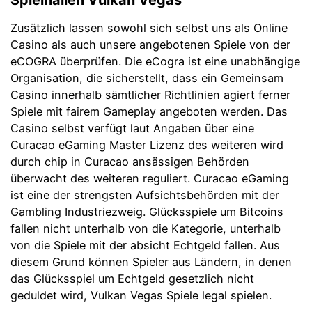
Spielhallen Vulkan Vegas
Zusätzlich lassen sowohl sich selbst uns als Online
Casino als auch unsere angebotenen Spiele von der
eCOGRA überprüfen. Die eCogra ist eine unabhängige
Organisation, die sicherstellt, dass ein Gemeinsam
Casino innerhalb sämtlicher Richtlinien agiert ferner
Spiele mit fairem Gameplay angeboten werden. Das
Casino selbst verfügt laut Angaben über eine
Curacao eGaming Master Lizenz des weiteren wird
durch chip in Curacao ansässigen Behörden
überwacht des weiteren reguliert. Curacao eGaming
ist eine der strengsten Aufsichtsbehörden mit der
Gambling Industriezweig. Glücksspiele um Bitcoins
fallen nicht unterhalb von die Kategorie, unterhalb
von die Spiele mit der absicht Echtgeld fallen. Aus
diesem Grund können Spieler aus Ländern, in denen
das Glücksspiel um Echtgeld gesetzlich nicht
geduldet wird, Vulkan Vegas Spiele legal spielen.