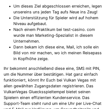
Um dieses Ziel abgeschlossen erreichen, legen
unsereins uns jeden Tag aufs Neue ins Zeug!
Die Unterstützung für Spieler wird auf hohem
Niveau aufgebaut.
Nach einem Praktikum bei test-casino. com
wurde man Marketing-Spezialist in diesem
Unternehmen.
Dann bekam ich diese eine, Mail, ich solle ein
Bild von mir machen, wo ich meinen Reisepass
in Kopfhöhe zeige.
Ihr bekommt anschließend diese eine, SMS mit PIN,
um die Nummer über bestätigen. Hat ganz einfach
funktioniert, könnt Ihr Euch bei Vulkan Vegas mit
allen gewählten Zugangsdaten registrieren. Das
VulkanVegas Gluecksspieltempel bietet seinen
Spielern einen effizienten Kundenservice. Das
Support-Team steht rund um eine Uhr per Live-Chat