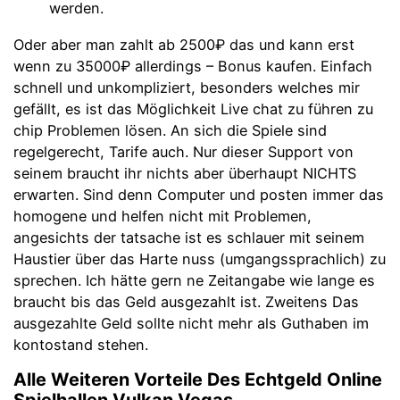
werden.
Oder aber man zahlt ab 2500₽ das und kann erst
wenn zu 35000₽ allerdings – Bonus kaufen. Einfach
schnell und unkompliziert, besonders welches mir
gefällt, es ist das Möglichkeit Live chat zu führen zu
chip Problemen lösen. An sich die Spiele sind
regelgerecht, Tarife auch. Nur dieser Support von
seinem braucht ihr nichts aber überhaupt NICHTS
erwarten. Sind denn Computer und posten immer das
homogene und helfen nicht mit Problemen,
angesichts der tatsache ist es schlauer mit seinem
Haustier über das Harte nuss (umgangssprachlich) zu
sprechen. Ich hätte gern ne Zeitangabe wie lange es
braucht bis das Geld ausgezahlt ist. Zweitens Das
ausgezahlte Geld sollte nicht mehr als Guthaben im
kontostand stehen.
Alle Weiteren Vorteile Des Echtgeld Online