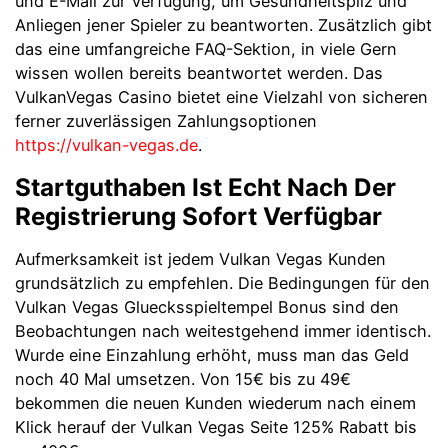
und E-Mail zur Verfügung, um Gesundheitspilz und
Anliegen jener Spieler zu beantworten. Zusätzlich gibt
das eine umfangreiche FAQ-Sektion, in viele Gern
wissen wollen bereits beantwortet werden. Das
VulkanVegas Casino bietet eine Vielzahl von sicheren
ferner zuverlässigen Zahlungsoptionen
https://vulkan-vegas.de
.
Startguthaben Ist Echt Nach Der
Registrierung Sofort Verfügbar
Aufmerksamkeit ist jedem Vulkan Vegas Kunden
grundsätzlich zu empfehlen. Die Bedingungen für den
Vulkan Vegas Gluecksspieltempel Bonus sind den
Beobachtungen nach weitestgehend immer identisch.
Wurde eine Einzahlung erhöht, muss man das Geld
noch 40 Mal umsetzen. Von 15€ bis zu 49€
bekommen die neuen Kunden wiederum nach einem
Klick herauf der Vulkan Vegas Seite 125% Rabatt bis