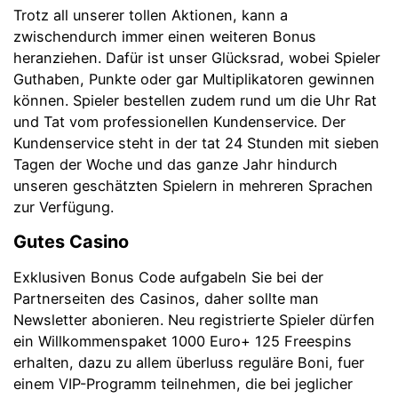
Trotz all unserer tollen Aktionen, kann a
zwischendurch immer einen weiteren Bonus
heranziehen. Dafür ist unser Glücksrad, wobei Spieler
Guthaben, Punkte oder gar Multiplikatoren gewinnen
können. Spieler bestellen zudem rund um die Uhr Rat
und Tat vom professionellen Kundenservice. Der
Kundenservice steht in der tat 24 Stunden mit sieben
Tagen der Woche und das ganze Jahr hindurch
unseren geschätzten Spielern in mehreren Sprachen
zur Verfügung.
Gutes Casino
Exklusiven Bonus Code aufgabeln Sie bei der
Partnerseiten des Casinos, daher sollte man
Newsletter abonieren. Neu registrierte Spieler dürfen
ein Willkommenspaket 1000 Euro+ 125 Freespins
erhalten, dazu zu allem überluss reguläre Boni, fuer
einem VIP-Programm teilnehmen, die bei jeglicher