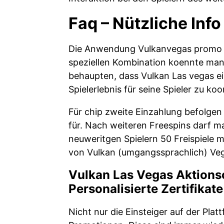
Faq – Nützliche Inf
Die Anwendung Vulkanvegas promo cod
speziellen Kombination koennte ma
behaupten, dass Vulkan Las vegas ei
Spielerlebnis für seine Spieler zu ko
Für chip zweite Einzahlung befolgen 
für. Nach weiteren Freespins darf ma
neuweritgen Spielern 50 Freispiele 
von Vulkan (umgangssprachlich) Veg
Vulkan Las Vegas Aktions
Personalisierte Zertifika
Nicht nur die Einsteiger auf der Plat