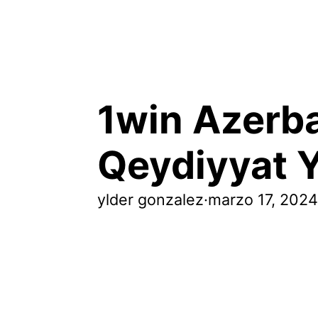
1win Azerba
Qeydiyyat 
ylder gonzalez
·
marzo 17, 2024