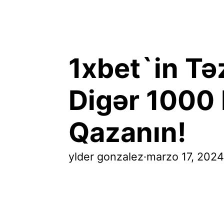
1xbet`in Tə
Digər 1000 
Qazanın!
ylder gonzalez
·
marzo 17, 2024