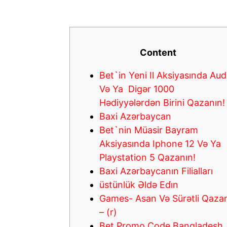
Content
Bet`in Yeni Il Aksiyasında Aud
Və Ya Digər 1000
Hədiyyələrdən Birini Qazanın!
Baxi Azərbaycan
Bet`nin Müasir Bayram
Aksiyasında Iphone 12 Və Ya
Playstation 5 Qazanın!
Baxi Azərbaycanın Filialları
üstünlük Əldə Edi̇n
Games- Asan Və Sürətli Qaza
– (r)
Bet Promo Code Bangladesh