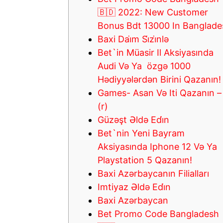
🇧🇩 2022: New Customer
Bonus Bdt 13000 In Banglade
Baxi Dai̇m Si̇zi̇nlə
Bet`in Müasir Il Aksiyasında
Audi Və Ya özgə 1000
Hədiyyələrdən Birini Qazanın!
Games- Asan Və Iti Qazanın –
(r)
Güzəşt Əldə Edi̇n
Bet`nin Yeni Bayram
Aksiyasında Iphone 12 Və Ya
Playstation 5 Qazanın!
Baxi Azərbaycanın Filialları
Imtiyaz Əldə Edi̇n
Baxi Azərbaycan
Bet Promo Code Bangladesh