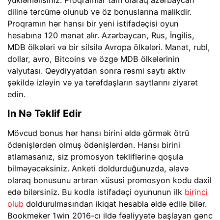
dilinə tərcümə olunub və öz bonuslarına malikdir.
Proqramın hər hansı bir yeni istifadəçisi oyun
hesabına 120 manat alır. Azərbaycan, Rus, İngilis,
MDB ölkələri və bir silsilə Avropa ölkələri. Manat, rubl,
dollar, avro, Bitcoins və özgə MDB ölkələrinin
valyutası. Qeydiyyatdan sonra rəsmi saytı aktiv
şəkildə izləyin və ya tərəfdaşların saytlarını ziyarət
edin.
In Nə Təklif Edir
Mövcud bonus hər hansı birini əldə görmək ötrü
ödənişlərdən olmuş ödənişlərdən. Hansı birini
atlamasanız, siz promosyon təkliflərinə qoşula
bilməyəcəksiniz. Anketi doldurduğunuzda, əlavə
olaraq bonusunu artıran xüsusi promosyon kodu daxil
edə bilərsiniz. Bu kodla istifadəçi oyununun ilk
birinci
olub
doldurulmasından ikiqat hesabla əldə edilə bilər.
Bookmeker 1win 2016-cı ildə fəaliyyətə başlayan gənc