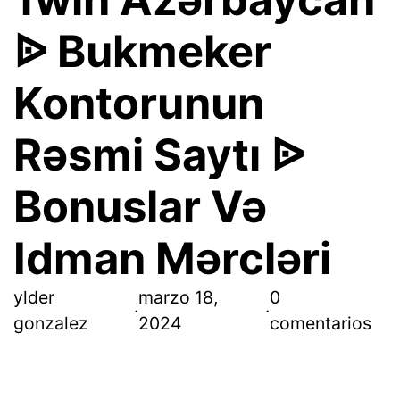
ᐉ Bukmeker
Kontorunun
Rəsmi Saytı ᐉ
Bonuslar Və
Idman Mərcləri
ylder
marzo 18,
0
·
·
gonzalez
2024
comentarios