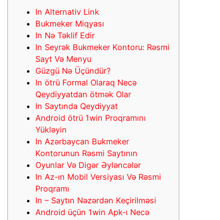
In Alternativ Link
Bukmeker Miqyası
In Nə Təklif Edir
In Seyrək Bukmeker Kontoru: Rəsmi
Sayt Və Menyu
Güzgü Nə Üçündür?
In ötrü Formal Olaraq Necə
Qeydiyyatdan ötmək Olar
In Saytında Qeydiyyat
Android ötrü 1win Proqramını
Yükləyin
In Azərbaycan Bukmeker
Kontorunun Rəsmi Saytının
Oyunlar Və Digər Əyləncələr
In Az-ın Mobil Versiyası Və Rəsmi
Proqramı
In – Saytın Nəzərdən Keçirilməsi
Android üçün 1win Apk-ı Necə