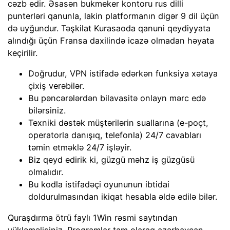
cəzb edir. Əsasən bukmeker kontoru rus dilli
punterləri qanunla, lakin platformanın digər 9 dil üçün
də uyğundur. Təşkilat Kurasaoda qanuni qeydiyyata
alındığı üçün Fransa daxilində icazə olmadan həyata
keçirilir.
Doğrudur, VPN istifadə edərkən funksiya xətaya
çixiş verəbilər.
Bu pəncərələrdən bilavasitə onlayn mərc edə
bilərsiniz.
Texniki dəstək müştərilərin suallarına (e-poçt,
operatorla danışıq, telefonla) 24/7 cavabları
təmin etməklə 24/7 işləyir.
Biz qeyd edirik ki, güzgü məhz iş güzgüsü
olmalıdır.
Bu kodla istifadəçi oyununun ibtidai
doldurulmasından ikiqat hesabla əldə edilə bilər.
Quraşdırma ötrü faylı 1Win rəsmi saytından
yükləməlisiniz. Proqramlar tam olaraq azərbaycan