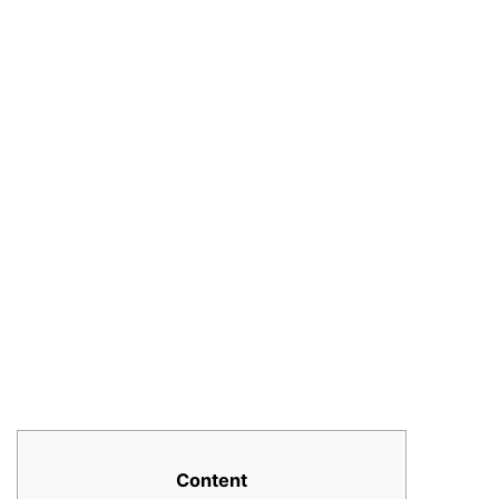
Content