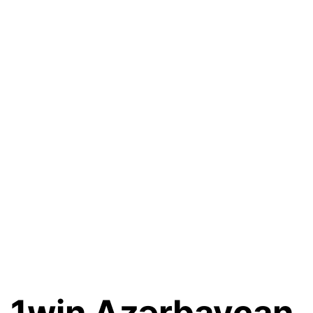
1win Azərbaycan