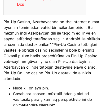
Dcs
Pin-Up Casino, Azərbaycanda on the internet qumar
oyunları təmin edən vahid birincilərdən biridir. Bu
məzmun indi Azərbaycan dili ilə təqdim edilir və ən
sayda istifadəçi tərəfindən seçilir. Android ilə birlikdə
cihazınızda dəstəklənilən” “Pin-Up Casino tətbiqləri
vasitəsilə obrazli casino seçimlərini bölə bilərsiniz.
Güvənli pul və hədis prosedürünə və Pin-Up Casino
veb-saytının güvənliyinə olan Pin-Up dəstəyiniz.
Azərbaycan dilində tətbiqin dəstəyinə əlavə olaraq,
Pin-Up On line casino Pin-Up dəstəvi də əlinizin
altındadır.
Necə ki, onlayn pin.
Cavablara əsasən, müxtəlif ödəniş alətləri
vasitəsilə para çıxarmaq perspektivlərini də
qiymətləndirə bilərsiniz.