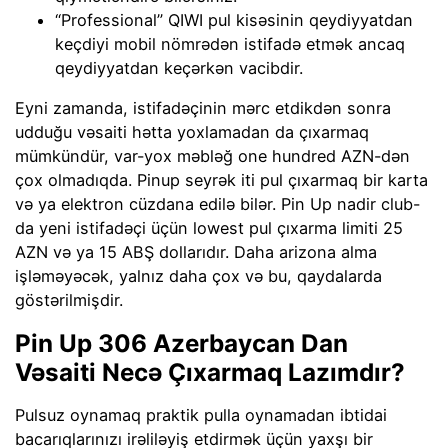
“Professional” QIWI pul kisəsinin qeydiyyatdan
keçdiyi mobil nömrədən istifadə etmək ancaq
qeydiyyatdan keçərkən vacibdir.
Eyni zamanda, istifadəçinin mərc etdikdən sonra
udduğu vəsaiti hətta yoxlamadan da çıxarmaq
mümkündür, var-yox məbləğ one hundred AZN-dən
çox olmadıqda. Pinup seyrək iti pul çıxarmaq bir karta
və ya elektron cüzdana edilə bilər. Pin Up nadir club-
da yeni istifadəçi üçün lowest pul çıxarma limiti 25
AZN və ya 15 ABŞ dollarıdır. Daha arizona alma
işləməyəcək, yalnız daha çox və bu, qaydalarda
göstərilmişdir.
Pin Up 306 Azerbaycan Dan
Vəsaiti Necə Çıxarmaq Lazımdır?
Pulsuz oynamaq praktik pulla oynamadan ibtidai
bacarıqlarınızı irəliləyiş etdirmək üçün yaxşı bir