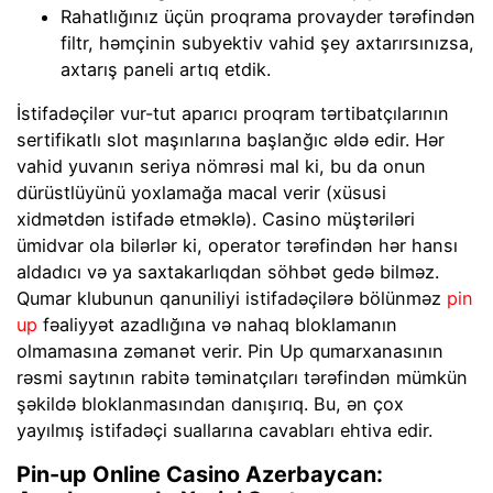
Rahatlığınız üçün proqrama provayder tərəfindən
filtr, həmçinin subyektiv vahid şey axtarırsınızsa,
axtarış paneli artıq etdik.
İstifadəçilər vur-tut aparıcı proqram tərtibatçılarının
sertifikatlı slot maşınlarına başlanğıc əldə edir. Hər
vahid yuvanın seriya nömrəsi mal ki, bu da onun
dürüstlüyünü yoxlamağa macal verir (xüsusi
xidmətdən istifadə etməklə). Casino müştəriləri
ümidvar ola bilərlər ki, operator tərəfindən hər hansı
aldadıcı və ya saxtakarlıqdan söhbət gedə bilməz.
Qumar klubunun qanuniliyi istifadəçilərə bölünməz
pin
up
fəaliyyət azadlığına və nahaq bloklamanın
olmamasına zəmanət verir. Pin Up qumarxanasının
rəsmi saytının rabitə təminatçıları tərəfindən mümkün
şəkildə bloklanmasından danışırıq. Bu, ən çox
yayılmış istifadəçi suallarına cavabları ehtiva edir.
Pin-up Online Casino Azerbaycan: