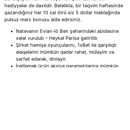
hədiyyələr də daxildir. Beləliklə, bir təqvim həftəsində
qazandığınız hər 10 xal ötrü siz 5 dollar məbləğində
pulsuz mərc bonusu əldə edirsiniz.
Natəvanın Evian-lö Bən şəhərindəki abidəsinə
xələl vurulub – Heykəl Parisə gətirilib
Şirkət həmişə oyunçularını, 1xBet ilə qarşılıqlı
əlaqələrini mümkün qədər rahat, mülayim və
sərfəli edərək, dinləyir.
İrəliləmək üçün aksiya parametrlərinə mümkün
kəmiyyət ən mərc edin və xal toplayın.
İstilik və odlu su təchizatı konturlarında
donmadan müdafiə sistemi mövcuddur.
Qeydiyyatdan sonra emailinizə 10%-lik endirim kupon
gələcəkdir. Email listimizə abunə olaraq yeniliklərdən
ilk siz xəbərdar olun. Heç sevdiyiniz oyunlarla pul
qazanmağı bacarmısınız? 2007-ci ildə qurulan şirkət
bu günə kəmiyyət dünyanın 50-dən daha ölkəsində