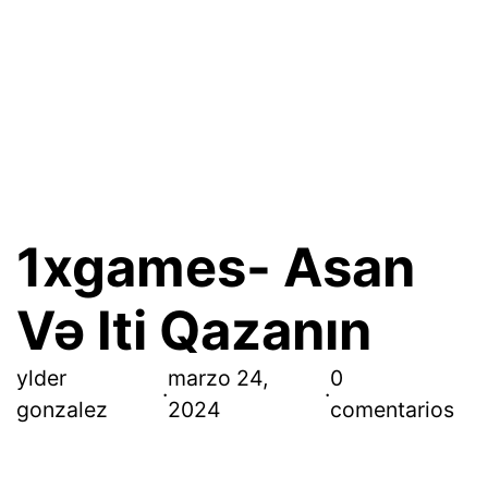
1xgames- Asan
Və Iti Qazanın
ylder
marzo 24,
0
·
·
gonzalez
2024
comentarios