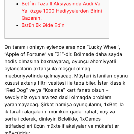
Bet`in Təzə Il Aksiyasında Audi Və
Ya özgə 1000 Hədiyyələrdən Birini
Qazanın!
üstünlük Əldə Edi̇n
Ən tanımlı onlayn əyləncə arasında “Lucky Wheel”,
“Apple of Fortune” və “21”-dir. Bölmədə daha sayda
hədis olmasına baxmayaraq, oyunçu əhəmiyyətli
əyləncələrin axtarışı ilə məşğul olmaq
məcburiyyətində qalmayacaq. Müştəri istənilən oyunu
xüsusi axtarış filtri vasitəsi ilə tapa bilər. İstər klassik
“Red Dog” və ya “Kosınka” kart fanatı olsun –
sevdiyiniz oyunlara tez daxil olmaqda problem
yaranmayacaq. Şirkət həmişə oyunçularını, 1xBet ilə
ikitərəfli əlaqələrini mümkün qədər rahat, xoş və
sərfəli edərək, dinləyir. Beləliklə, 1xGames
istifadəçiləri üçün müxtəlif aksiyalar və mükafatlar
mövcüddur.