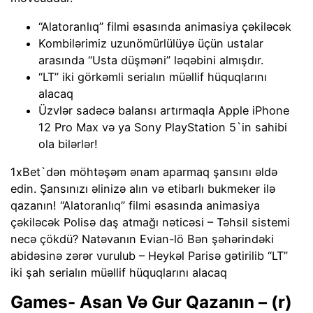
“Alatoranlıq” filmi əsasında animasiya çəkiləcək
Kombilərimiz uzunömürlülüyə üçün ustalar
arasında “Usta düşməni” ləqəbini almışdır.
“LT” iki görkəmli serialın müəllif hüquqlarını
alacaq
Üzvlər sadəcə balansı artırmaqla Apple iPhone
12 Pro Max və ya Sony PlayStation 5`in sahibi
ola bilərlər!
1xBet`dən möhtəşəm ənam aparmaq şansını əldə
edin. Şansınızı əlinizə alın və etibarlı bukmeker ilə
qazanın! “Alatoranlıq” filmi əsasında animasiya
çəkiləcək Polisə daş atmağı nəticəsi – Təhsil sistemi
necə çökdü? Natəvanın Evian-lö Bən şəhərindəki
abidəsinə zərər vurulub – Heykəl Parisə gətirilib “LT”
iki şah serialın müəllif hüquqlarını alacaq
Games- Asan Və Gur Qazanın – (r)