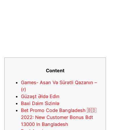
Content
Games- Asan Və Sürətli Qazanın –
(r)
Güzəşt Əldə Edi̇n
Baxi Dai̇m Si̇zi̇nlə
Bet Promo Code Bangladesh 🇧🇩
2022: New Customer Bonus Bdt
13000 In Bangladesh