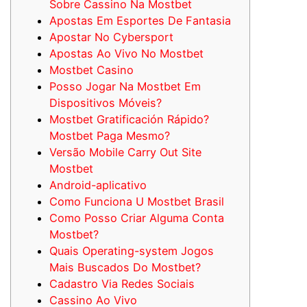
Sobre Cassino Na Mostbet
Apostas Em Esportes De Fantasia
Apostar No Cybersport
Apostas Ao Vivo No Mostbet
Mostbet Casino
Posso Jogar Na Mostbet Em
Dispositivos Móveis?
Mostbet Gratificación Rápido?
Mostbet Paga Mesmo?
Versão Mobile Carry Out Site
Mostbet
Android-aplicativo
Como Funciona U Mostbet Brasil
Como Posso Criar Alguma Conta
Mostbet?
Quais Operating-system Jogos
Mais Buscados Do Mostbet?
Cadastro Via Redes Sociais
Cassino Ao Vivo