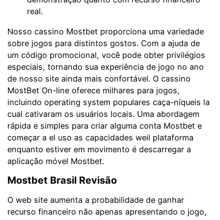
real.
Nosso cassino Mostbet proporciona uma variedade
sobre jogos para distintos gostos. Com a ajuda de
um código promocional, você pode obter privilégios
especiais, tornando sua experiência de jogo no ano
de nosso site ainda mais confortável. O cassino
MostBet On-line oferece milhares para jogos,
incluindo operating system populares caça-níqueis la
cual cativaram os usuários locais. Uma abordagem
rápida e simples para criar alguma conta Mostbet e
começar a el uso as capacidades weil plataforma
enquanto estiver em movimento é descarregar a
aplicação móvel Mostbet.
Mostbet Brasil Revisão
O web site aumenta a probabilidade de ganhar
recurso financeiro não apenas apresentando o jogo,