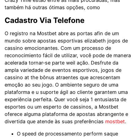
também há outras ótimas opções, como
Cadastro Via Telefone
O registro na Mostbet abre as portas afin de um
mundo sobre apostas esportivas elizabeth jogos de
cassino emocionantes. Com um processo de
reconocimiento fácil de utilizar, você pode de manera
acelerada tornar-se parte weil ação. Desfrute da
ampla variedade de eventos esportivos, jogos de
cassino at the bônus atraentes que acrescentam
emoção ao seu jogo. O ambiente seguro de uma
plataforma e u suporte ágil ao cliente garantem uma
experiência perfeita. Quer você seja 1 entusiasta de
esportes ou um esperto de cassinos, a Mostbet
oferece alguma plataforma de apostas abrangente e
divertida que atende às suas preferências
mostbet
.
O speed de processamento perform saque