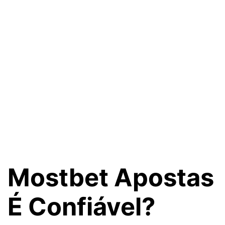
Mostbet Apostas
É Confiável?