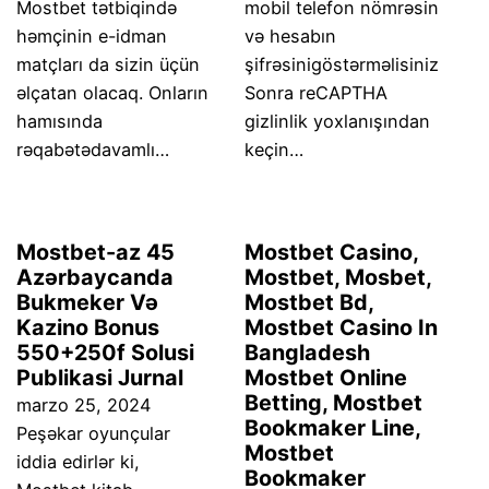
Mostbet tətbiqində
mobil telefon nömrəsini
həmçinin e-idman
və hesabın
matçları da sizin üçün
şifrəsinigöstərməlisiniz.
əlçatan olacaq. Onların
Sonra reCAPTHA
hamısında
gizlinlik yoxlanışından
rəqabətədavamlı…
keçin…
Mostbet-az 45
Mostbet Casino,
Azərbaycanda
Mostbet, Mosbet,
Bukmeker Və
Mostbet Bd,
Kazino Bonus
Mostbet Casino In
550+250f Solusi
Bangladesh
Publikasi Jurnal
Mostbet Online
Betting, Mostbet
marzo 25, 2024
Bookmaker Line,
Peşəkar oyunçular
Mostbet
iddia edirlər ki,
Bookmaker