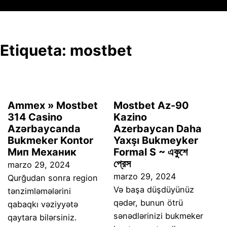
Etiqueta:
mostbet
Ammex » Mostbet
Mostbet Az-90
314 Casino
Kazino
Azərbaycanda
Azerbaycan Daha
Bukmeker Kontor
Yaxşı Bukmeyker
Мип Механик
Formal S ~ একুশে
প্রেস
marzo 29, 2024
marzo 29, 2024
Qurğudan sonra region
Və başa düşdüyünüz
tənzimləmələrini
qədər, bunun ötrü
qabaqkı vəziyyətə
sənədlərinizi bukmeker
qaytara bilərsiniz.