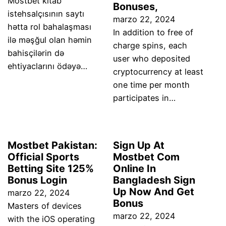
Mostbet kitab
Bonuses,
istehsalçısının saytı
marzo 22, 2024
hətta rol bahalaşması
In addition to free of
ilə məşğul olan həmin
charge spins, each
bahisçilərin də
user who deposited
ehtiyaclarını ödəyə…
cryptocurrency at least
one time per month
participates in…
Mostbet Pakistan:
Sign Up At
Official Sports
Mostbet Com
Betting Site 125%
Online In
Bonus Login
Bangladesh Sign
Up Now And Get
marzo 22, 2024
Bonus
Masters of devices
marzo 22, 2024
with the iOS operating