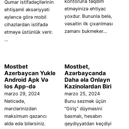
kontoruna təqdim
Qumar istifadəçilərinin
etməyinizə ehtiyac
ehtişamli əksəriyyəti
yoxdur. Bununla belə,
əyləncə görə mobil
vəsaitin ilk çıxarılması
cihazlardan istifadə
zamanı bukmeker…
etməyə üstünlük verir.
…
Mostbet
Mostbet,
Azerbaycan Yukle
Azərbaycanda
Android Apk Və
Daha əla Onlayn
Ios App-də
Kazinolardan Biri
marzo 29, 2024
marzo 25, 2024
Nəticədə,
Bunu sezmək üçün
mərclərinizdən
“Giriş” düyməsini
maksimum qazancı
basmalı, hesabın
əldə edə bilərsiniz.
qeydiyyatdan keçdiyi