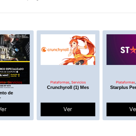
ento
,
Servicios
Plataformas
,
Servicios
Plataformas
Crunchyroll (1) Mes
Starplus Per
nto de
r
Ver
Ver
Ve