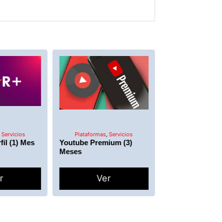
,
Servicios
Plataformas
,
Servicios
Plataformas
,
Se
fil (1) Mes
Youtube Premium (3)
Spotify (2)
Meses
r
Ver
Ver