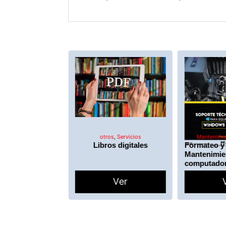
dores
,
Servicios
otros
,
Servicios
Mantenimi
guidores
Libros digitales
Formateo y
m
Mantenimie
computado
Ver
Ver