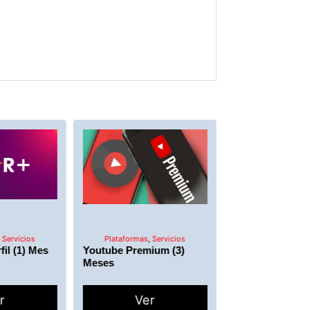
,
Servicios
Plataformas
,
Servicios
Plataformas
,
Se
fil (1) Mes
Youtube Premium (3)
Spotify (2)
Meses
r
Ver
Ver