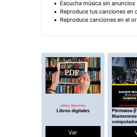
Escucha música sin anuncios
Reproduce tus canciones en cu
Reproduce canciones en el or
dores
,
Servicios
otros
,
Servicios
Mantenimi
guidores
Libros digitales
Formateo y
m
Mantenimie
computado
Ver
Ver