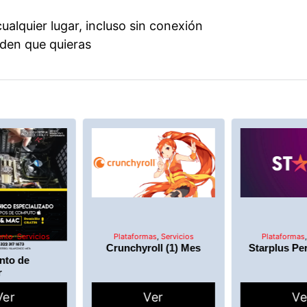
alquier lugar, incluso sin conexión
den que quieras
ento
,
Servicios
Plataformas
,
Servicios
Plataformas
Crunchyroll (1) Mes
Starplus Per
nto de
r
Ver
Ver
Ve